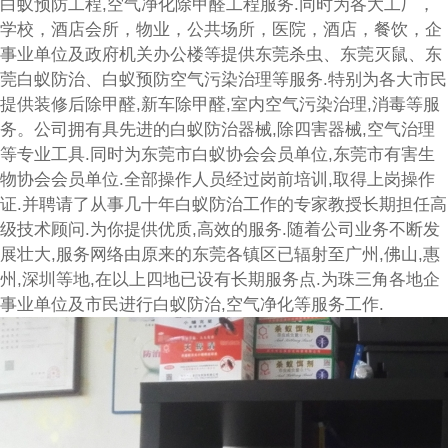
白蚁预防工程,空气净化除甲醛工程服务.同时为各大工厂，
学校，酒店会所，物业，公共场所，医院，酒店，餐饮，企
事业单位及政府机关办公楼等提供东莞杀虫、东莞灭鼠、东
莞白蚁防治、白蚁预防空气污染治理等服务.特别为各大市民
提供装修后除甲醛,新车除甲醛,室内空气污染治理,消毒等服
务。公司拥有具先进的白蚁防治器械,除四害器械,空气治理
等专业工具.同时为东莞市白蚁协会会员单位,东莞市有害生
物协会会员单位.全部操作人员经过岗前培训,取得上岗操作
证.并聘请了从事几十年白蚁防治工作的专家教授长期担任高
级技术顾问.为你提供优质,高效的服务.随着公司业务不断发
展壮大,服务网络由原来的东莞各镇区已辐射至广州,佛山,惠
州,深圳等地,在以上四地已设有长期服务点.为珠三角各地企
事业单位及市民进行白蚁防治,空气净化等服务工作.