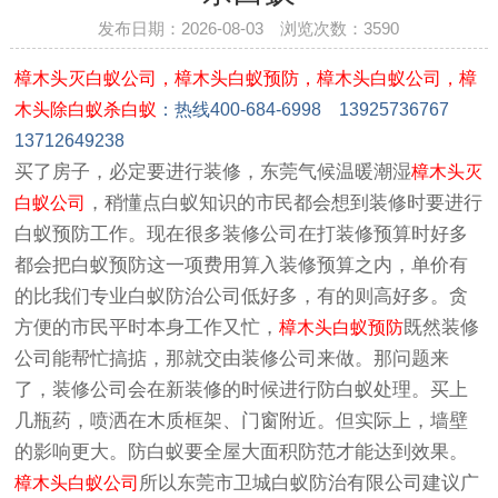
发布日期：2026-08-03 浏览次数：
3590
樟木头灭白蚁公司，樟木头白蚁预防，樟木头白蚁公司，樟
木头除白蚁杀白蚁
：
热线400-684-6998 13925736767
13712649238
买了房子，必定要进行装修，东莞气候温暖潮湿
樟木头灭
，稍懂点白蚁知识的市民都会想到装修时要进行
白蚁公司
白蚁预防工作。现在很多装修公司在打装修预算时好多
都会把白蚁预防这一项费用算入装修预
算之内，单价有
的比我们专业白蚁防治公司低好多，有的则高好多。贪
方便的市民平时本身工作又忙，
既然装修
樟木头白蚁预防
公司能帮忙搞掂，那就交由装修公司来做。那问题来
了，装修公司会在新装修的时候进行防白蚁处理。买上
几瓶药，喷洒在木质框架、门窗附近。但实际上，墙壁
的影响更大。防白蚁要全屋大面积防范才能达到效果。
所以东莞市卫城白蚁防治有限公司建议广
樟木头白蚁公司