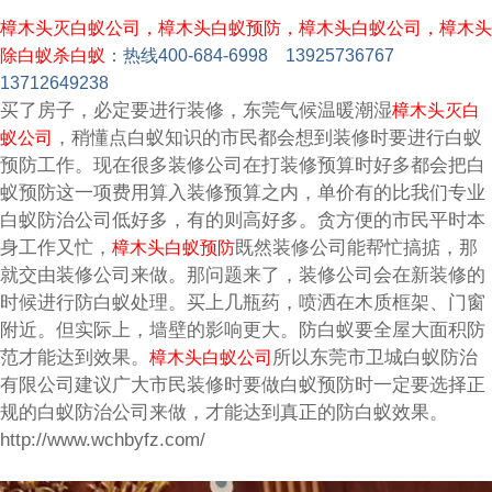
樟木头灭白蚁公司，樟木头白蚁预防，樟木头白蚁公司，樟木头
除白蚁杀白蚁
：
热线400-684-6998 13925736767
13712649238
买了房子，必定要进行装修，东莞气候温暖潮湿
樟木头灭白
，稍懂点白蚁知识的市民都会想到装修时要进行白蚁
蚁公司
预防工作。现在很多装修公司在打装修预算时好多都会把白
蚁预防这一项费用算入装修预
算之内，单价有的比我们专业
白蚁防治公司低好多，有的则高好多。贪方便的市民平时本
身工作又忙，
既然装修公司能帮忙搞掂，那
樟木头白蚁预防
就交由装修公司来做。那问题来了，装修公司会在新装修的
时候进行防白蚁处理。买上几瓶药，喷洒在木质框架、门窗
附近。但实际上，墙壁的影响更大。防白蚁要全屋大面积防
范才能达到效果。
所以东莞市卫城白蚁防治
樟木头白蚁公司
有限公司建议广大市民装修时要做白蚁预防时一定要选择正
规的白蚁防治公司来做，才能达到真正的防白蚁效果。
http://www.wchbyfz.com/