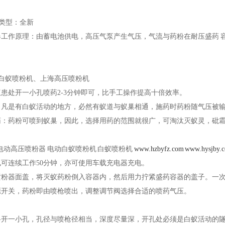
品类型：全新
工作原理：由蓄电池供电，高压气泵产生气压，气流与药粉在耐压盛药 
压白蚁喷粉机、上海高压喷粉机
患处开一小孔喷药2-3分钟即可，比手工操作提高十倍效率。
凡是有白蚁活动的地方，必然有蚁道与蚁巢相通，施药时药粉随气压被
：药粉可喷到蚁巢，因此，选择用药的范围就很广，可淘汰灭蚁灵，砒
电动高压喷粉器 电动白蚁喷粉机 白蚁喷粉机
www.hzbyfz.com
www.hysjby.
可连续工作50分钟，亦可使用车载充电器充电。
粉器面盖，将灭蚁药粉倒入容器内，然后用力拧紧盛药容器的盖子。一次可
开关，药粉即由喷枪喷出，调整调节阀选择合适的喷药气压。
开一小孔，孔径与喷枪径相当，深度尽量深，开孔处必须是白蚁活动的隧