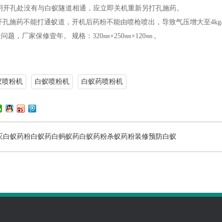
明开孔处没有与白蚁隧道相通，应立即关机重新另打孔施药。
开孔施药不能打通蚁道，开机后药粉不能由喷枪喷出，导致气压增大至4kg
，厂家保修壹年。 规格：320㎜×250㎜×120㎜ 。
蚁喷粉机
白蚁喷粉机
白蚁药喷粉机
灭白蚁药粉白蚁药白蚂蚁药白蚁药粉杀蚁药粉装修预防白蚁