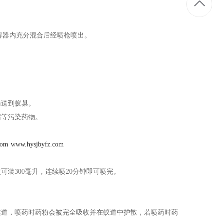
容器内充分混合后经喷枪喷出。
输送到蚁巢。
霜等污染药物。
com
www.hysjbyfz.com
装300毫升，连续喷20分钟即可喷完。
道，喷药时药粉会被完全吸收并在蚁道中护散，若喷药时药