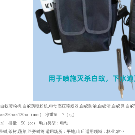
白蚁喷粉机,白蚁药喷粉机,电动高压喷粉器,白蚁防治,白蚁清,白蚁灵,白蚁
×250㎜×120㎜（mm） 净重量：7（kg）
min） 排量：50（cc） 动力类型：电动
果树,茶树,蔬菜,路旁树篱 适用场所：平地,山丘 适用领域：林业,农业