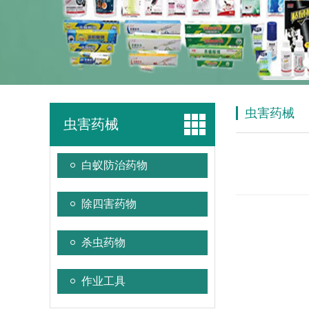
虫害药械
虫害药械
白蚁防治药物
除四害药物
杀虫药物
作业工具