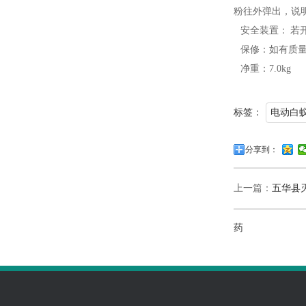
粉往外弹出，说
安全装置： 若
保修：如有质量问题
净重：7.0kg
标签：
电动白
分享到：
上一篇：
五华县
药