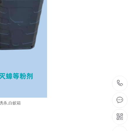
诱杀,白蚁箱