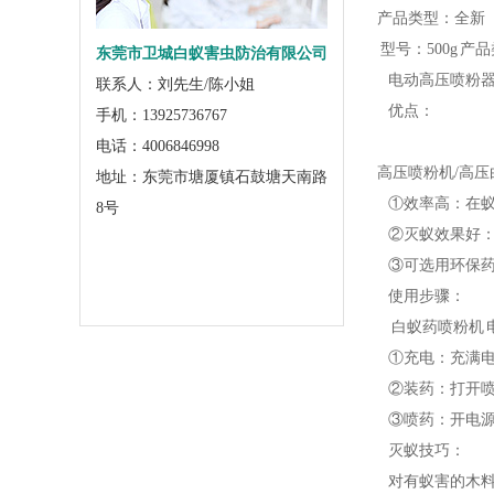
产品类型：全新
型号：500g 产
东莞市卫城白蚁害虫防治有限公司
电动高压喷粉器
联系人：刘先生/陈小姐
优点：
手机：13925736767
电话：4006846998
高压喷粉机/高
地址：东莞市塘厦镇石鼓塘天南路
①效率高：在蚁
8号
②灭蚁效果好：
③可选用环保药
使用步骤：
白蚁药喷粉机 
①充电：充满电
②装药：打开喷
③喷药：开电源
灭蚁技巧：
对有蚁害的木料